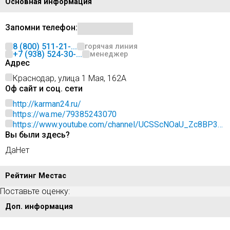
Основная информация
Запомни телефон:
8 (800) 511-21-...
горячая линия
+7 (938) 524-30-...
менеджер
Адрес
Краснодар, улица 1 Мая, 162А
Оф сайт и соц. сети
http://karman24.ru/
https://wa.me/79385243070
https://www.youtube.com/channel/UCSScNOaU_Zc8BP3N
Вы были здесь?
EpSvlFQ
Да
Нет
Рейтинг Местас
Поставьте оценку:
Доп. информация