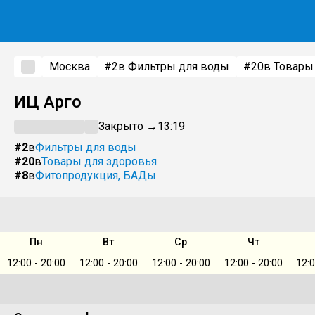
Москва
#2
в Фильтры для воды
#20
в Товары
ИЦ Арго
Закрыто →
13:19
#2
в
Фильтры для воды
#20
в
Товары для здоровья
#8
в
Фитопродукция, БАДы
Пн
Вт
Ср
Чт
12:00 - 20:00
12:00 - 20:00
12:00 - 20:00
12:00 - 20:00
12:0