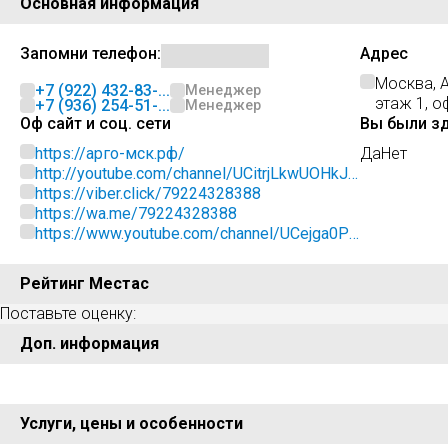
Основная информация
Запомни телефон:
Адрес
Москва, А
+7 (922) 432-83-...
Менеджер
этаж 1, о
+7 (936) 254-51-...
Менеджер
Оф сайт и соц. сети
Вы были з
https://арго-мск.рф/
Да
Нет
http://youtube.com/channel/UCitrjLkwUOHkJV
EJyropGcg
https://viber.click/79224328388
https://wa.me/79224328388
https://www.youtube.com/channel/UCejga0PL
G7MKjQkMXQTO73w
Рейтинг Местас
Поставьте оценку:
Доп. информация
Услуги, цены и особенности