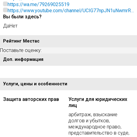
https://wa.me/79269025519
https://www.youtube.com/channel/UCIG77npJN1uNwmrRx
Вы были здесь?
qXARLQ
Да
Нет
Рейтинг Местас
Поставьте оценку:
Доп. информация
Услуги, цены и особенности
Защита авторских прав
Услуги для юридических
лиц
арбитраж, взыскание
долгов и убытков,
международное право,
представительство в суде,