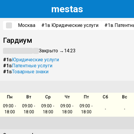
m
estas
Москва
#1
в Юридические услуги
#1
в Патентн
Гардиум
Закрыто →
14:23
#1
в
Юридические услуги
#1
в
Патентные услуги
#1
в
Товарные знаки
Пн
Вт
Ср
Чт
Пт
Сб
Вс
09:00 -
09:00 -
09:00 -
09:00 -
09:00 -
-
-
18:00
18:00
18:00
18:00
18:00