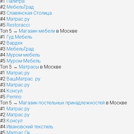
#1
Палитра
#2
МебельГрад
#3
Славянская Столица
#4
Матрас.ру
#5
Restoracci
Топ 5 →
Магазин мебели
в Москве
#1
Гуд Мебель
#2
Вардек
#3
МебельГрад
#4
Муром-мебель
#5
Муром-Мебель
Топ 5 →
Матрасы
в Москве
#1
Матрас.ру
#2
ВашМатрас. ру
#3
Матрас.ру
#4
Консул
#5
Perrino
Топ 5 →
Магазин постельных принадлежностей
в Москве
#1
Матрас.ру
#2
Матрас.ру
#3
Консул
#4
Ивановский текстиль
#5
Матрас Ок