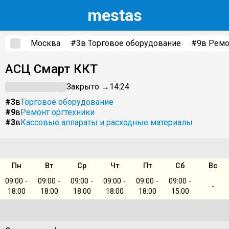
m
estas
Москва
#3
в Торговое оборудование
#9
в Ремо
АСЦ Смарт ККТ
Закрыто →
14:24
#3
в
Торговое оборудование
#9
в
Ремонт оргтехники
#3
в
Кассовые аппараты и расходные материалы
Пн
Вт
Ср
Чт
Пт
Сб
Вс
09:00 -
09:00 -
09:00 -
09:00 -
09:00 -
09:00 -
-
18:00
18:00
18:00
18:00
18:00
15:00