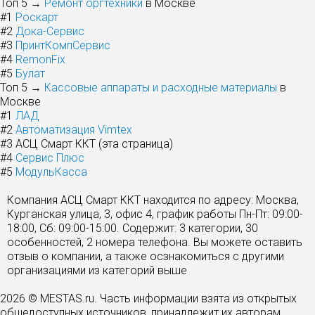
Топ 5 →
Ремонт оргтехники
в Москве
#1
Роскарт
#2
Дока-Сервис
#3
ПринтКомпСервис
#4
RemonFix
#5
Булат
Топ 5 →
Кассовые аппараты и расходные материалы
в
Москве
#1
ЛАД
#2
Автоматизация Vimtex
#3
АСЦ Смарт ККТ (эта страница)
#4
Сервис Плюс
#5
МодульКасса
Компания АСЦ Смарт ККТ находится по адресу: Москва,
Курганская улица, 3, офис 4, график работы Пн-Пт: 09:00-
18:00, Сб: 09:00-15:00. Содержит: 3 категории, 30
особенностей, 2 номера телефона. Вы можете оставить
отзыв о компании, а также осзнакомиться с другими
организациями из категорий выше
2026 © MESTAS.ru. Часть информации взята из открытых
общедоступных источников, принадлежит их авторам.