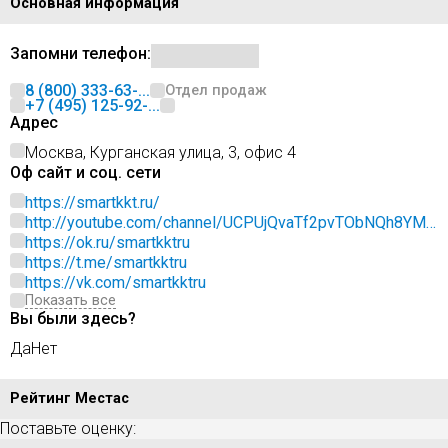
Основная информация
Запомни телефон:
8 (800) 333-63-...
Отдел продаж
+7 (495) 125-92-...
Адрес
Москва, Курганская улица, 3, офис 4
Оф сайт и соц. сети
https://smartkkt.ru/
http://youtube.com/channel/UCPUjQvaTf2pvTObNQh8YM5
g
https://ok.ru/smartkktru
https://t.me/smartkktru
https://vk.com/smartkktru
Показать все
Вы были здесь?
Да
Нет
Рейтинг Местас
Поставьте оценку: