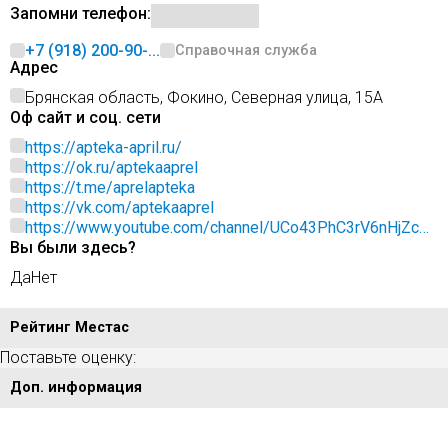
Запомни телефон:
+7 (918) 200-90-...
Справочная служба
Адрес
Брянская область, Фокино, Северная улица, 15А
Оф сайт и соц. сети
https://apteka-april.ru/
https://ok.ru/aptekaaprel
https://t.me/aprelapteka
https://vk.com/aptekaaprel
https://www.youtube.com/channel/UCo43PhC3rV6nHjZcS0
Вы были здесь?
OlLTA
Да
Нет
Рейтинг Местас
Поставьте оценку:
Доп. информация