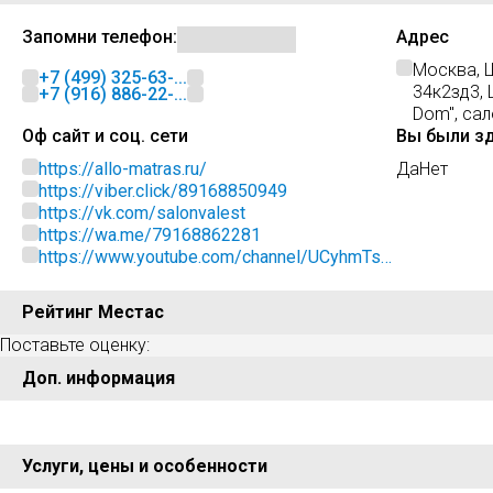
Запомни телефон:
Адрес
Москва, 
+7 (499) 325-63-...
34к2зд3,
+7 (916) 886-22-...
Dom", са
Оф сайт и соц. сети
Вы были з
https://allo-matras.ru/
Да
Нет
https://viber.click/89168850949
https://vk.com/salonvalest
https://wa.me/79168862281
https://www.youtube.com/channel/UCyhmTsc
AT8ajGuTBWH2mQxQ
Рейтинг Местас
Поставьте оценку:
Доп. информация
Услуги, цены и особенности