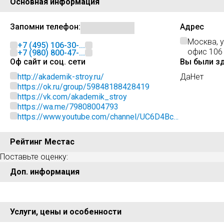
Основная информация
Запомни телефон:
Адрес
Москва, у
+7 (495) 106-30-...
офис 106
+7 (980) 800-47-...
Оф сайт и соц. сети
Вы были з
http://akademik-stroy.ru/
Да
Нет
https://ok.ru/group/59848188428419
https://vk.com/akademik_stroy
https://wa.me/79808004793
https://www.youtube.com/channel/UC6D4BcE
rYC4larzXX23jlUA
Рейтинг Местас
Поставьте оценку:
Доп. информация
Услуги, цены и особенности