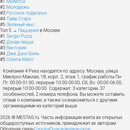
#1
Мелисса
#2
Молодёжь
#3
Русское подворье
#4
Лайв Старз
#5
Зеленый мыс
Топ 5 →
Пиццерия
в Москве
#1
Sergio Pizza
#2
Дэнди пицца
#3
Виктория
#4
Джи Джи Гриль
#5
Osteria Mario
Компания 4 Pees находится по адресу: Москва, улица
Миклухо-Маклая, 18, корп. 2, этаж 1, график работы Пн-
Пт: 00:00-01:00, перерыв 10:00-00:00, Сб, Вс: 00:00-06:00,
перерыв 10:00-00:00. Содержит: 3 категории, 37
особенностей, 2 номера телефона. Вы можете оставить
отзыв о компании, а также осзнакомиться с другими
организациями из категорий выше
2026 © MESTAS.ru. Часть информации взята из открытых
общедоступных источников, принадлежит их авторам.
Обратная связь
Города
Пользовательское