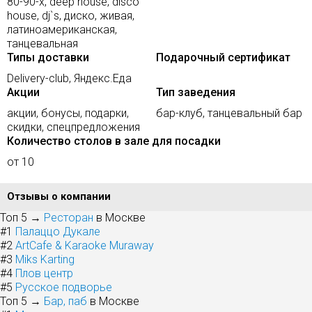
80-90-х, deep house, disco
house, dj`s, диско, живая,
латиноамериканская,
танцевальная
Типы доставки
Подарочный сертификат
Delivery-club, Яндекс.Еда
Акции
Тип заведения
акции, бонусы, подарки,
бар-клуб, танцевальный бар
скидки, спецпредложения
Количество столов в зале для посадки
от 10
Отзывы о компании
Топ 5 →
Ресторан
в Москве
#1
Палаццо Дукале
#2
ArtCafe & Karaoke Muraway
#3
Miks Karting
#4
Плов центр
#5
Русское подворье
Топ 5 →
Бар, паб
в Москве