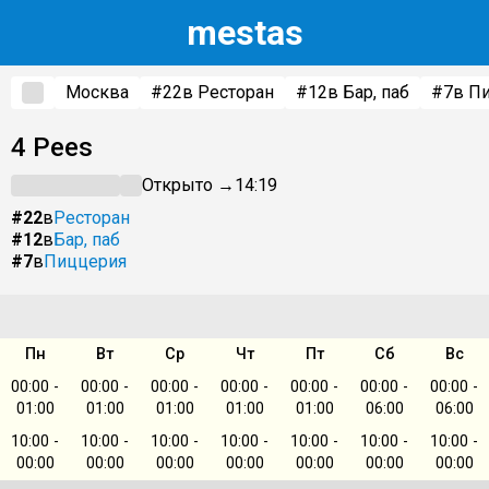
m
estas
Москва
#22
в Ресторан
#12
в Бар, паб
#7
в П
4 Pees
Открыто →
14:19
#22
в
Ресторан
#12
в
Бар, паб
#7
в
Пиццерия
Пн
Вт
Ср
Чт
Пт
Сб
Вс
00:00 -
00:00 -
00:00 -
00:00 -
00:00 -
00:00 -
00:00 -
01:00
01:00
01:00
01:00
01:00
06:00
06:00
10:00 -
10:00 -
10:00 -
10:00 -
10:00 -
10:00 -
10:00 -
00:00
00:00
00:00
00:00
00:00
00:00
00:00